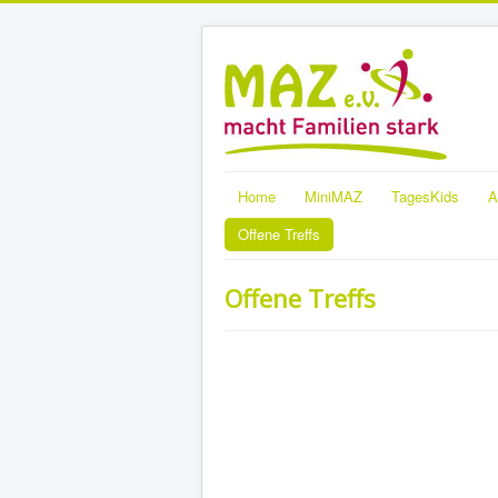
Home
MiniMAZ
TagesKids
A
Offene Treffs
Offene Treffs