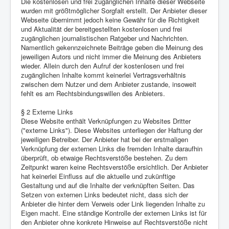
Die kostenlosen und frei zugänglichen Inhalte dieser Webseite
wurden mit größtmöglicher Sorgfalt erstellt. Der Anbieter dieser
Webseite übernimmt jedoch keine Gewähr für die Richtigkeit
und Aktualität der bereitgestellten kostenlosen und frei
zugänglichen journalistischen Ratgeber und Nachrichten.
Namentlich gekennzeichnete Beiträge geben die Meinung des
jeweiligen Autors und nicht immer die Meinung des Anbieters
wieder. Allein durch den Aufruf der kostenlosen und frei
zugänglichen Inhalte kommt keinerlei Vertragsverhältnis
zwischen dem Nutzer und dem Anbieter zustande, insoweit
fehlt es am Rechtsbindungswillen des Anbieters.
§ 2 Externe Links
Diese Website enthält Verknüpfungen zu Websites Dritter
("externe Links"). Diese Websites unterliegen der Haftung der
jeweiligen Betreiber. Der Anbieter hat bei der erstmaligen
Verknüpfung der externen Links die fremden Inhalte daraufhin
überprüft, ob etwaige Rechtsverstöße bestehen. Zu dem
Zeitpunkt waren keine Rechtsverstöße ersichtlich. Der Anbieter
hat keinerlei Einfluss auf die aktuelle und zukünftige
Gestaltung und auf die Inhalte der verknüpften Seiten. Das
Setzen von externen Links bedeutet nicht, dass sich der
Anbieter die hinter dem Verweis oder Link liegenden Inhalte zu
Eigen macht. Eine ständige Kontrolle der externen Links ist für
den Anbieter ohne konkrete Hinweise auf Rechtsverstöße nicht