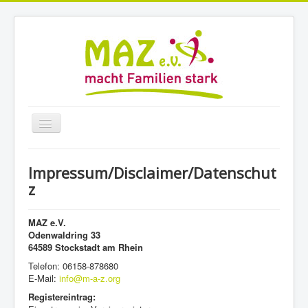
Navigation
an/aus
Home
Impressum/Disclaimer/Datenschut
MiniMAZ
z
TagesKids
MAZ e.V.
Angebote
Odenwaldring 33
64589 Stockstadt am Rhein
Beratung
Telefon: 06158-878680
Veranstaltungen
E-Mail:
info@m-a-z.org
Registereintrag:
Stellen