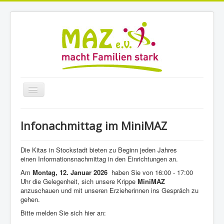
Navigation
an/aus
Home
Infonachmittag im MiniMAZ
MiniMAZ
TagesKids
Die Kitas in Stockstadt bieten zu Beginn jeden Jahres
einen Informationsnachmittag in den Einrichtungen an.
Angebote
Am
Montag, 12. Januar 2026
haben Sie von 16:00 - 17:00
Uhr die Gelegenheit, sich unsere Krippe
MiniMAZ
Beratung
anzuschauen und mit unseren Erzieherinnen ins Gespräch zu
gehen.
Veranstaltungen
Bitte melden Sie sich hier an:
Stellen